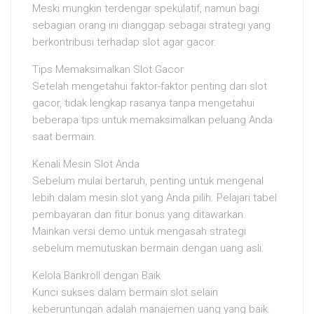
Meski mungkin terdengar spekulatif, namun bagi
sebagian orang ini dianggap sebagai strategi yang
berkontribusi terhadap slot agar gacor.
Tips Memaksimalkan Slot Gacor
Setelah mengetahui faktor-faktor penting dari slot
gacor, tidak lengkap rasanya tanpa mengetahui
beberapa tips untuk memaksimalkan peluang Anda
saat bermain.
Kenali Mesin Slot Anda
Sebelum mulai bertaruh, penting untuk mengenal
lebih dalam mesin slot yang Anda pilih. Pelajari tabel
pembayaran dan fitur bonus yang ditawarkan.
Mainkan versi demo untuk mengasah strategi
sebelum memutuskan bermain dengan uang asli.
Kelola Bankroll dengan Baik
Kunci sukses dalam bermain slot selain
keberuntungan adalah manajemen uang yang baik.