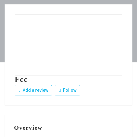
Fcc
Add a review
Follow
Overview