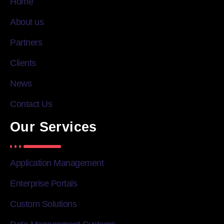
Home
About us
Partners
Clients
News
Contact Us
Our Services
Application Management
Enterprise Portals
Custom Solutions