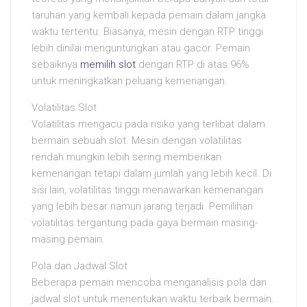
taruhan yang kembali kepada pemain dalam jangka
waktu tertentu. Biasanya, mesin dengan RTP tinggi
lebih dinilai menguntungkan atau gacor. Pemain
sebaiknya
memilih slot
dengan RTP di atas 96%
untuk meningkatkan peluang kemenangan.
Volatilitas Slot
Volatilitas mengacu pada risiko yang terlibat dalam
bermain sebuah slot. Mesin dengan volatilitas
rendah mungkin lebih sering memberikan
kemenangan tetapi dalam jumlah yang lebih kecil. Di
sisi lain, volatilitas tinggi menawarkan kemenangan
yang lebih besar namun jarang terjadi. Pemilihan
volatilitas tergantung pada gaya bermain masing-
masing pemain.
Pola dan Jadwal Slot
Beberapa pemain mencoba menganalisis pola dan
jadwal slot untuk menentukan waktu terbaik bermain.