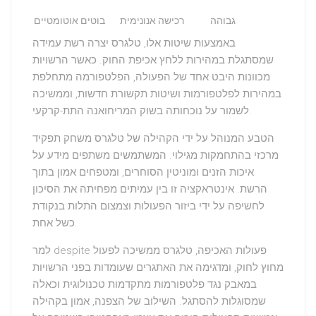
גבוהה
רכישה אנונימית
בוטים אוטומטיים
באמצעות שיטות אלו, טלגרס יצרה רשת עמידה
שמסתגלת במהירות ללחץ אכיפת החוק. כאשר הרשויות
מכוונות היבט אחד של הפעולה, הפלטפורמה מתחלפת
במהירות לפלטפורמות ושיטות תקשורת חדשות, וממשיכה
לשמור על נוכחותה בשוק המריחואנה התת-קרקעי.
הטבע המנוהל על ידי הקהילה של טלגרס משחק תפקיד
מרכזי בהתחמקות מגילוי. המשתמשים משתפים מידע על
איכות הזנים ומוניטין הסוחרים, ומטפחים אמון בתוך
הרשת. אינטראקציה זו בין עמיתים מפחיתה את הסיכון
לחשיפה על ידי ביזור הפעולות וצמצום התלות בנקודת
כשל אחת.
למר despite פעולות האכיפה, טלגרס ממשיכה לפעול
מחוץ לחוק, ומדגימה את האתגרים שעומדות בפני הרשויות
במאבק נגד פלטפורמות מתקדמות טכנולוגית וכאלה
שמסוגלות להסתגל. השילוב של הצפנה, אמון בקהילה