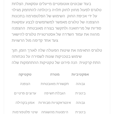
בעוד שבוטים אוטומטיים מייעלים עסקאות, הצלחת
טלגרס לפעול מחוץ לחוק תלויה ביכולתה להתחמק מגילוי
על ידי אכיפת החוק. השימוש של הפלטפורמה בתכונות
ההצפנה של טלגרם מאפשר למשתמשים לבצע עסקאות
סודיות של מריחואנה ולתקשר בצורה מאובטחת. ההצפנה
מהווה את עמוד השדרה של אסטרטגיית טלגרס להישאר
צעד אחד קדימה מול הרשויות.
טלגרס התאימה את שיטות הפעולה שלה לאורך הזמן, תוך
שימוש בטכניקות שונות לשמירה על נוכחותה
התת-קרקעית. הנה פירוט של טקטיקות ההתחמקות שלה:
אפקטיביות
מטרה
טקטיקה
גבוהה
תקשורת מאובטחת
הצפנה
בינונית
הגבלת חשיפה
ערוצים פרטיים
גבוהה
אינטראקציות מבוזרות
אמון בקהילה
בינונית
הימנעות מהשגחה
שינוי פלטפורמות