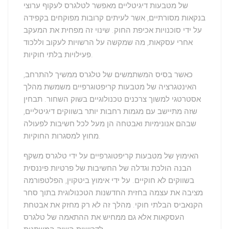
של מטבעות דיגיטליים מאפשר לטלגרס
לעקוף ערוצי
בנקאות מסורתיים
, אשר לעיתים קרובות מפוקחים בקפידה
על ידי סוכנויות אכיפת החוק. שינוי זה מפחית את המעקב
אחרי עסקאות, מה שמקשה על הרשויות לעקוב וללכוד
פעילויות בלתי חוקיות.
כאשר בסיס המשתמשים של טלגרס ממשיך להתרחב,
האינטגרציה של מטבעות קריפטוגרפיים משמשת מהלך
אסטרטגי למשוך צרכנים טכנולוגיים בשוק השחור. תבחין
שזה מתיישב עם מגמות רחבות יותר בשווקים דיגיטליים,
שבהם אנונימיות ואבטחה הן מעל לכל חשיבות לפעולה
מחוץ למסגרות החוקיות.
האימוץ של מטבעות קריפטוגרפיים על ידי טלגרס משקף
הבנה הולכת וגדלה של החשיבות של
פרטיות פיננסית
בשווקים לא חוקיים. על ידי אימוץ ביטקוין, הפלטפורמה
מציבה את עצמה בחזית
החדשנות הטכנולוגית
בתוך סחר
הקנאביס הבלתי חוקי. מהלך זה לא רק מחזק את אבטחת
העסקאות אלא גם ממחיש את ההתאמה של טלגרס