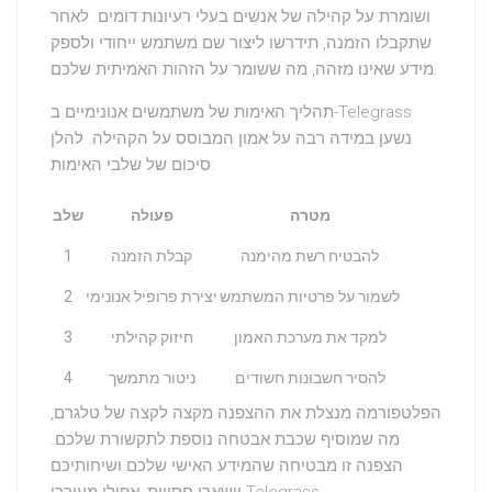
ושומרת על קהילה של אנשים בעלי רעיונות דומים. לאחר
שתקבלו הזמנה, תידרשו ליצור שם משתמש ייחודי ולספק
מידע שאינו מזהה, מה ששומר על הזהות האמיתית שלכם.
תהליך האימות של משתמשים אנונימיים ב-Telegrass
נשען במידה רבה על אמון המבוסס על הקהילה. להלן
סיכום של שלבי האימות:
מטרה
פעולה
שלב
להבטיח רשת מהימנה
קבלת הזמנה
1
לשמור על פרטיות המשתמש
יצירת פרופיל אנונימי
2
למקד את מערכת האמון
חיזוק קהילתי
3
להסיר חשבונות חשודים
ניטור מתמשך
4
הפלטפורמה מנצלת את ההצפנה מקצה לקצה של טלגרם,
מה שמוסיף שכבת אבטחה נוספת לתקשורת שלכם.
הצפנה זו מבטיחה שהמידע האישי שלכם ושיחותיכם