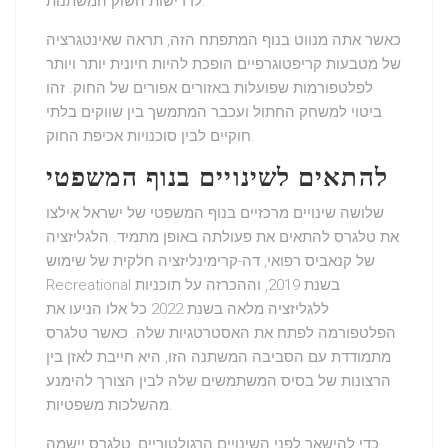
לדרישות השוק המשתנות.
כאשר אתה מנווט בנוף המתפתח הזה, תראה שאינטגרציה
של מטבעות קריפטוגרפיים הופכת להיות חיונית יותר ויותר
לפלטפורמות שפועלות באזורים אפורים של החוק. זהו
ביטוי למשחק החתול ועכבר המתמשך בין שווקים בלתי
חוקיים לבין סוכנויות אכיפת החוק.
להתאים לשינויים בנוף המשפטי
שלושה שינויים מרכזיים בנוף המשפטי של ישראל אילצו
את טלגרס להתאים את פעולתה באופן מתמיד. הלגליזציה
של קנאביס רפואי, דה-קרימינליזציה חלקית של שימוש
Recreational בשנת 2019, וההכרזה על תוכניות
ללגליזציה מלאה בשנת 2022 כל אלו הניעו את
הפלטפורמה לפתח את האסטרטגיות שלה. כאשר טלגרס
מתמודדת עם הסביבה המשתנה הזו, היא חייבת לאזן בין
הרצונות של בסיס המשתמשים שלה לבין הצורך להימנע
מהשלכות משפטיות.
כדי להישאר לפני השינויים הרגולטוריים, טלגרס יישמה