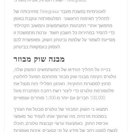
יישארו חסויות, אפילו מעורכי Telegrass.
מחויבותה של Telegrass לאנונימיות נמשכת מעבר
לתהליך האימות הראשוני. הפלטפורמה עוקבת באופן
מתמשך אחרי התנהגות המשתמשים והמשוב הקהילתי
כדי להסיר במהירות כל חשבון חשוד. ערנות מתמשכת זו
מסייעת לשמור על שלמות וביטחון השוק, ומאפשרת לכם
לעסוק בעסקאות בביטחון.
מבנה שוק מבוזר
בנייה על תהליך הווידוא של המשתמשים המוצק שלה,
טלגרס הקימה מבנה שוק מבוזר מתוחכם הפועל לחלוטין
מחוץ למסגרות החוקיות. הארגון הפלילי הזה מנצל את
פלטפורמת טלגרם כדי ליצור רשת רחבה המחברת מעל
100,000 חברים עם יותר מ-1,300 סוחרים עצמאיים.
תמצאו כי השוק המבוזר של טלגרס מבטל את הצורך
בסמכות מרכזית, מה שהופך אותו לעמיד נגד מאמצי
אכיפת החוק. באמצעות ערוצי וקבוצות טלגרם, תוכלו
לגשת למגוון רחב של מידע על זני קנאביס, איכות ואופציות