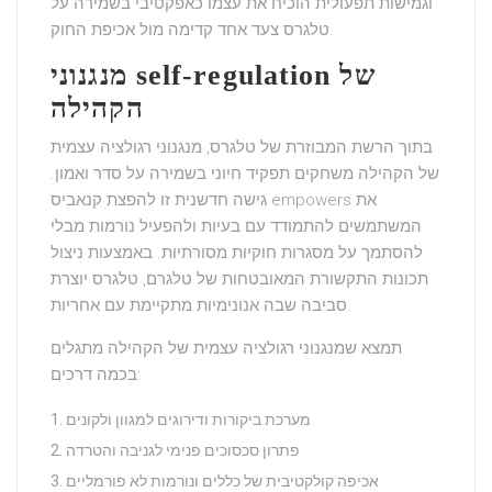
וגמישות תפעולית הוכיח את עצמו כאפקטיבי בשמירה על
טלגרס צעד אחד קדימה מול אכיפת החוק.
מנגנוני self-regulation של
הקהילה
בתוך הרשת
המבוזרת
של טלגרס, מנגנוני
רגולציה עצמית
של הקהילה
משחקים תפקיד חיוני בשמירה על סדר ואמון.
empowers את
גישה חדשנית זו להפצת
קנאביס
המשתמשים להתמודד עם בעיות ולהפעיל נורמות מבלי
להסתמך על
מסגרות חוקיות מסורתיות
. באמצעות ניצול
תכונות התקשורת המאובטחות של טלגרם, טלגרס יוצרת
.
סביבה שבה
אנונימיות מתקיימת עם אחריות
תמצא שמנגנוני רגולציה עצמית של הקהילה מתגלים
בכמה דרכים:
מערכת ביקורות ודירוגים למגוון ולקונים
פתרון סכסוכים פנימי לגניבה והטרדה
אכיפה קולקטיבית של כללים ונורמות לא פורמליים