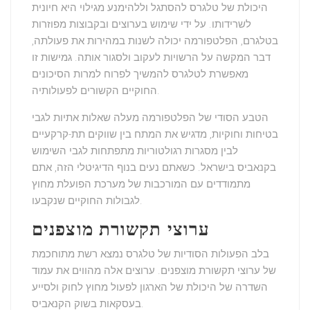
היכולת של טלגרס להסתגל ול
להימנע מגילוי
היא חיונית
לשרידותו. על ידי שימוש בערוצים ובקבוצות מפוזרות
בטלגרם, הפלטפורמה יכולה לשנות במהירות את פעולתה,
דבר המקשה על הרשויות לעקוב ולסגור אותה. גמישות זו
מאפשרת לטלגרס להמשיך לפרוח למרות הסיכונים
החוקיים הקשורים לפעולותיה.
הטבע הסודי של הפלטפורמה מעלה
שאלות אתיות
לגבי
בטיחות וחוקיות, מדגיש את המתח בין שווקים תת-קרקעיים
לבין מסגרות רגולטוריות מתפתחות לגבי השימוש
בקנאביס בישראל. כשאתם נעים בנוף הדיגיטלי הזה, אתם
מתמודדים עם המורכבות של מערכת הפועלת מחוץ
שנקבעו.
ל
גבולות החוקיים
ערוצי תקשורת מוצפנים
בלב הפעולות הסודיות של
טלגרס
נמצא רשת מתוחכמת
של
ערוצי תקשורת מוצפנים
. ערוצים אלה מהווים את עמוד
השדרה של היכולת של הארגון לפעול מחוץ לחוק ולסייע
בעסקאות בשוק הקנאביס.