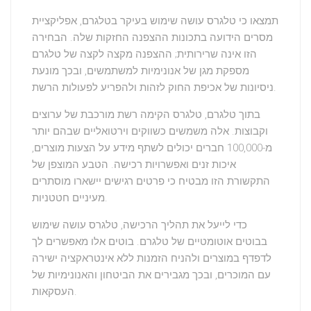
תמצאו כי טלגרס עושה שימוש בעיקר ב
טלגרם
, אפליקציית
מסרים הידועה בתכונות ההצפנה החזקות שלה. הבחירה
הזו אינה שרירותית; ההצפנה מ
קצה לקצה
של טלגרם
מספקת מגן של
אנונימיות
למשתמשים, ובכך מונעת
ניסיונות של אכיפת החוק לזהות ולהפריע לפעולות הרשת.
בתוך טלגרם, טלגרס הקימה רשת מורכבת של ערוצים
וקבוצות. אלה משמשים כ
שווקים וירטואליים
שבהם יותר
מ-100,000 חברים יכולים לשתף מידע על הצעות מוצרים,
איכות זנים ואפשרויות רכישה. הטבע המוצפן של
התקשורת הזו מבטיח כי פרטים רגישים יישארו מוסתרים
מעיניים חטטניות.
כדי לייעל את
תהליך הרכישה
, טלגרס עושה שימוש
בבוטים אוטומטיים של טלגרם. בוטים אלו מאפשרים לך
לדפדף במוצרים ולהניח הזמנות ללא אינטראקציה ישירה
עם המוכרים, ובכך מגבירים את הביטחון והאנונימיות של
העסקאות.