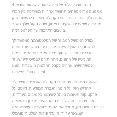
חינוך מונע קהילתי על צריכה בטוחה ושימוש אחראי
מנגנונים אלו מטפחים תחושת
אחריות משותפת
בין חברי
הקהילה, ויוצרים למעשה שוק self-regulated. אתה חלק
מקהילה שמעריכה שקיפות ואמון, שבה הקול שלך חשוב
בעיצוב התרבות של הפלטפורמה.
מודל
הממשל המבוזר
של הפלטפורמה מאפשר לך
להשתתף באופן פעיל בפתרון בעיות ובשיפור החוויה
הכללית. על ידי שיתוף מידע על איכות הזנים ורמות
המוניטין של הקונים, אתה תורם לבסיס ידע שעוזר
למשתמשים אחרים לקבל החלטות מושכלות ומונע
פעילויות Fraudulent.
כשאתה מתעסק עם חברי הקהילה האחרים, תשים לב
להדגש חזק על חינוך והגברת המודעות. דיונים על
פרקטיקות הטובות ביותר לשימוש בקנאביס מעודדים,
ומקדמים תרבות של
צריכה אחראית
. מנגנון הרגולציה
העצמית הזה служит כצורת צמצום נזק, ממלא את הפער
שנשאר על ידי היעדר פיקוח רגולטורי פורמלי.