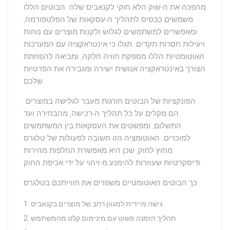
מהפכה את ה-
שוק הלא חוקי לקנאביס
שלה. הבוטים הללו
משמשים כבסיס לתהליך ה-
עסקאות
של הפלטפורמה,
ומאפשרים למשתמשים
לגלוש ולקנות
מוצרים עם נוחות
ויעילות חסרות תקדים. תגלו כי אינטראקציה עם המערכות
האוטומטיות הללו מספקת חוויה
חלקה
, ומביאה להפחתת
הצורך באינטראקציה אנושית ישירה ומגבירה את הפרטיות
שלכם.
הפונקציות של הבוטים חורגות מעבר לגלישה במוצרים.
הם מקלים על כל תהליך ה-
רכישה
, מהבחירה ועד
התשלום, ומפשטים את העסקאות בין המשתמשים
למוכרים. האוטומציה הזו חשובה לפעולות של טלגרס
מחוץ לחוק, שכן היא מאפשרת
החלפות מהירות
.
ודיסקרטיות
שעוזרות להימנע מ-
זיהוי על ידי אכיפת החוק
כך הבוטים האוטומטיים משפרים את חווייתכם בטלגרס:
גישה מיידית למגוון רחב של מוצרים בקנאביס
תהליך הזמנה פשוט עם מינימום קלט מהמשתמש