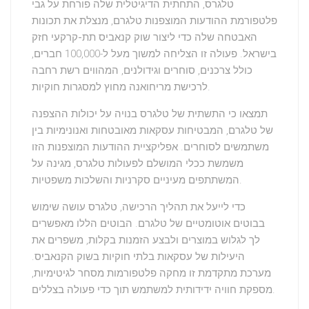
טלגרס, התחתית הדיגיטלית שלה פורחת על גבי
פלטפורמת ההודעות המוצפנות
טלגרם, מנצלת את
תכונות
האבטחה
שלה כדי ליצור
שוק קנאביס תת-קרקעי
חזק
בישראל. פעולה זו הצליחה למשוך מעל ל-100,000 חברים,
כולל צרכנים, סוחרים וגידולנים, המהווים
רשת רחבה
לרכישת מריחואנה מחוץ למסגרות חוקיות.
תמצאו כי התשתית של
טלגרס
בנויה על יכולות ההצפנה
של טלגרם, המבטיחות עסקאות
מאובטחות ואנונימיות
בין
משתמשים לסוחרים. אפליקציית ההודעות המוצפנות הזו
משמשת ככלי המושלם לפעולות טלגרס, מגינה על
המשתתפים מעיניים סקרניות והשלכות משפטיות.
כדי לייעל את
תהליך הרכישה
, טלגרס עושה שימוש
ב
בוטים אוטומטיים של טלגרם
. הבוטים הללו מאפשרים
לך לגלוש במוצרים ולבצע הזמנות בקלות, משפרים את
היעילות של עסקאות בלתי חוקיות בשוק הקנאביס.
מערכת מתקדמת זו מחקה פלטפורמות מסחר לגיטימיות,
מספקת חוויה ידידותית למשתמש תוך כדי פעולה בצללים.