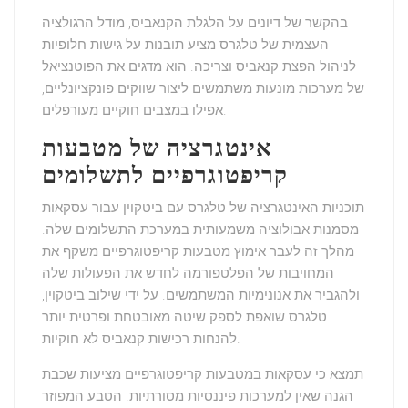
בהקשר של
דיונים על הלגלת הקנאביס
, מודל הרגולציה
העצמית של טלגרס מציע תובנות על גישות חלופיות
לניהול הפצת קנאביס וצריכה. הוא מדגים את הפוטנציאל
של מערכות מונעות משתמשים ליצור שווקים פונקציונליים,
אפילו במצבים חוקיים מעורפלים.
אינטגרציה של מטבעות
קריפטוגרפיים לתשלומים
תוכניות האינטגרציה של
טלגרס
עם
ביטקוין
עבור
עסקאות
מסמנות אבולוציה משמעותית במערכת
התשלומים
שלה.
מהלך זה לעבר
אימוץ מטבעות קריפטוגרפיים
משקף את
המחויבות של הפלטפורמה לחדש את הפעולות שלה
ולהגביר את
אנונימיות המשתמשים
. על ידי שילוב ביטקוין,
טלגרס
שואפת לספק שיטה
מאובטחת ופרטית
יותר
.
להנחות
רכישות קנאביס לא חוקיות
תמצא כי עסקאות במטבעות קריפטוגרפיים מציעות שכבת
הגנה שאין למערכות פיננסיות מסורתיות. הטבע המפוזר