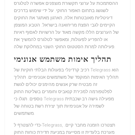
ההסתמכות על ערוצי תקשורת מוצפנים אפשרה לטלגרס
לשגשג בתחום
האפור החוקי
. על ידי שימוש בדרכים
דיגיטליות מאובטחות אלה, הארגון מאתגר את החוקים
הקיימים לגבי
הפצת מריחואנה
בישראל. הטבע המוצפן
של הערוצים הללו מקשה מאוד על הרשויות לאסוף ראיות
או להפריע לפעולות, ומאפשר לטלגרס להמשיך את
פעילותה למרות הסטטוס החוקי השנוי במחלוקת שלה.
תהליך אימות משתמש אנונימי
רכיב קרדינלי בפעולות הבלתי חוקיות של Telegrass הוא
תהליך האימות המוקפד של משתמשים אנונימיים. תהליך
זה מבטיח שרק אנשים מהימנים יכולים לגשת
לפלטפורמה למכירת קנאביס וחומרים בשליטת החוק
נוספים. תגלו כי Telegrass מפעילה גישה רב-שכבתית
לשמירה על אנונימיות תוך יצירת רשת בטוחה של
משתמשים.
כדי להצטרף ל-Telegrass, תצטרכו הזמנה מחבר קיים.
מערכת בלעדית זו מסייעת במניעת חדירת כוחות החוק