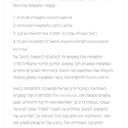
מספר התאמות מרכזיות:
שימוש בהצפנה ותקשורת מבוזרת
שילוב ביטקוין לעסקאות אנונימיות
ניצול הקהילה שלה כדי למדוד את תחושת הציבור
מיקום עצמם לקראת התאמה אפשרית למסגרות חוקיות
עתידיות
התאמות אלו מאפשרות לטלגרס להמשיך להקל על
עסקאות קנאביס תוך צמצום הסיכון לזיהוי והעמדה לדין.
היכולת של הפלטפורמה להגיב במהירות לשינויים חוקיים
הייתה חיונית להישרדותה בנוף המשתנה באופן מתמיד.
כשהדעת הציבורית בישראל ממשיכה להתפתח בנוגע
ללגליזציה של קנאביס Recreational, טלגרס מוצאת את
עצמה בצומת דרכים. הפלטפורמה חייבת להחליט האם
להמשיך לפעול בצללים או לעבור למודל עסקי לגיטימי
יותר. ההחלטה הזו תתבסס ככל הנראה על הפרטים של
החקיקה העתידית ועל הרצון של הרשויות לאמץ את