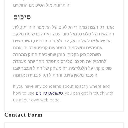
היתרונות מול הסיכונים החוקיים.
סיכום
אתה רק הצצת מאחורי הקלעים של
האימפריה הדיגיטלית
החשאית של טלגרס
. מזל טוב, עכשיו אתה ברשימת מעקב
איפשהו! אבל אל תדאג, עם
צ’אטים מוצפנים
, משתמשים
אנונימיים ותשלומים במטבעות קריפטוגרפיים, אתה
תשתלב כאן בקלות. בזמן
שהאכיפת החוק ממהרת
להדביק את הקצב, טלגרס מתפתח מהר יותר מעמדת
פוליטיקאי על הלגליזציה. זה משחק של חתול ועכבר שבו
העכבר מעשן ג’וינט והחתול תקוע בניירת אדומה.
If you have any concerns about exactly where and
, you can get in touch with
טלגראס כיוונים
how to use
us at our own web page.
Contact Form