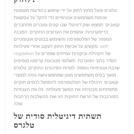
טלגרס פועל מחוץ לחוק על ידי שימוש ב
הודעות מוצפנות
ואימות משתמשים אנונימיים כדי להקל על
עסקאות
קנאביס
. תמצאו
שוק דיגיטלי
שבו קונים ומוכרים מתחברים
בדיסקרטיות, עוקפים את הערוצים החוקיים. המבנה
המפוזר של הפלטפורמה והשימוש בבוטים אוטומטיים
מקשים על אכיפת החוק לעקוב אחרי פעילויות. self-
regulation של הקהילה וביקורות עמיתים שומרים על
הסדר בתוך המערכת.
תשלומי מטבעות קריפטו
מוסיפים
שכבת אנונימיות נוספת. למרות הסיכונים החוקיים, טלגרס
מושך בסיס משתמשים מגוון שמחפש גישה נוחה למוצרי
קנאביס. היכולת של הפלטפורמה להסתגל לנופים חוקיים
מתפתחים מבטיחה את המשך פעולתה. גלו את העבודות
המורכבות של הרשת
החוקית
הזו ואת ההשלכות הרחבות
שלה.
תשתית דיגיטלית סודית של
טלגרס