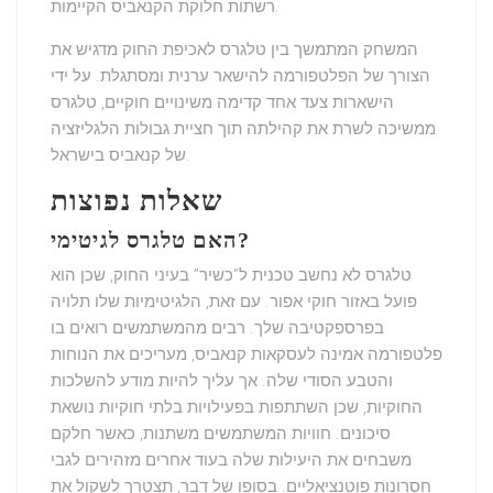
רשתות חלוקת הקנאביס הקיימות.
המשחק המתמשך בין טלגרס לאכיפת החוק מדגיש את
הצורך של הפלטפורמה להישאר ערנית ומסתגלת. על ידי
הישארות צעד אחד קדימה משינויים חוקיים, טלגרס
ממשיכה לשרת את קהילתה תוך חציית גבולות הלגליזציה
של קנאביס בישראל.
שאלות נפוצות
האם טלגרס לגיטימי?
טלגרס לא נחשב טכנית ל”כשיר” בעיני החוק, שכן הוא
פועל באזור חוקי אפור. עם זאת, הלגיטימיות שלו תלויה
בפרספקטיבה שלך. רבים מהמשתמשים רואים בו
פלטפורמה אמינה לעסקאות קנאביס, מעריכים את הנוחות
והטבע הסודי שלה. אך עליך להיות מודע להשלכות
החוקיות, שכן השתתפות בפעילויות בלתי חוקיות נושאת
סיכונים. חוויות המשתמשים משתנות, כאשר חלקם
משבחים את היעילות שלה בעוד אחרים מזהירים לגבי
חסרונות פוטנציאליים. בסופו של דבר, תצטרך לשקול את